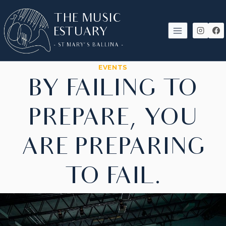
SKIP
THE MUSIC
TO
ESTUARY
CONTENT
- ST MARY'S BALLINA -
EVENTS
BY FAILING TO
PREPARE, YOU
ARE PREPARING
TO FAIL.