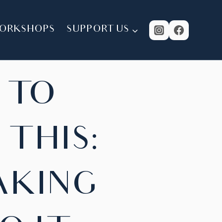
ORKSHOPS
SUPPORT US
 TO
 THIS:
AKING