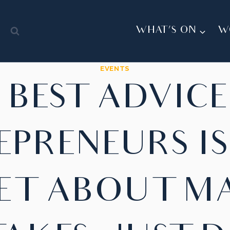
Y
WHAT’S ON
W
EVENTS
 BEST ADVICE
PRENEURS IS
ET ABOUT M