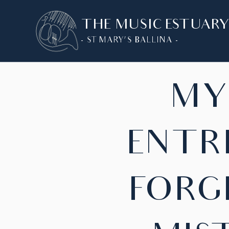
SKIP
THE MUSIC ESTUAR
TO
CONTENT
- ST MARY'S BALLINA -
MY
ENTRE
FORG