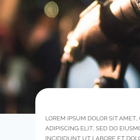
LOREM IPSUM DOLOR SIT AMET
ADIPISCING ELIT, SED DO EIUS
INCIDIDUNT UT LABORE ET DOL