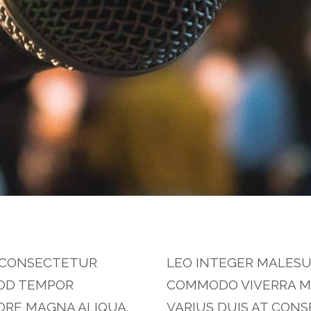
, CONSECTETUR
LEO INTEGER MALESU
MOD TEMPOR
COMMODO VIVERRA M
ORE MAGNA ALIQUA.
VARIUS DUIS AT CON