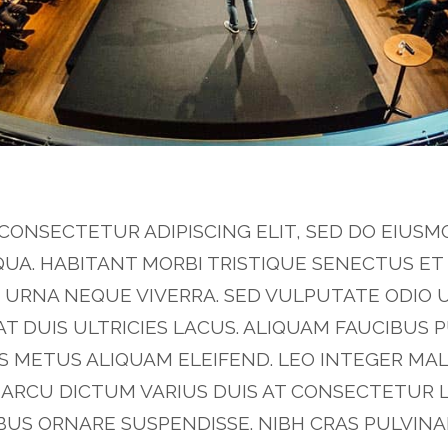
 CONSECTETUR ADIPISCING ELIT, SED DO EIUS
QUA. HABITANT MORBI TRISTIQUE SENECTUS E
URNA NEQUE VIVERRA. SED VULPUTATE ODIO U
 DUIS ULTRICIES LACUS. ALIQUAM FAUCIBUS 
S METUS ALIQUAM ELEIFEND. LEO INTEGER MA
ARCU DICTUM VARIUS DUIS AT CONSECTETUR
BUS ORNARE SUSPENDISSE. NIBH CRAS PULVIN