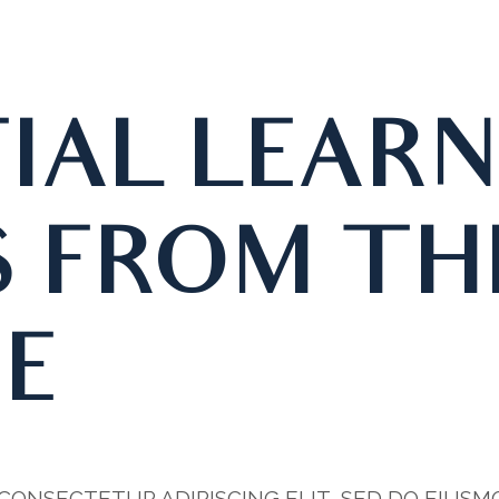
IAL LEARN
S FROM TH
E
 CONSECTETUR ADIPISCING ELIT, SED DO EIUS