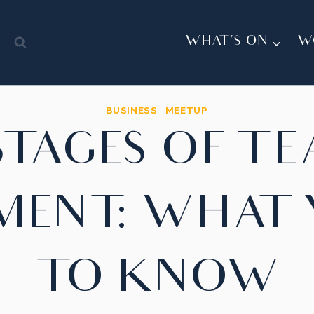
Y
WHAT’S ON
W
BUSINESS
|
MEETUP
STAGES OF T
MENT: WHAT 
TO KNOW