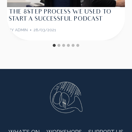
THE 8-STEP PROCESS WE USED TO
START A SUCCESSFUL PODCAST
BY
ADMIN
28/03/2021
WHAT’S ON
WORKSHOPS
SUPPORT US